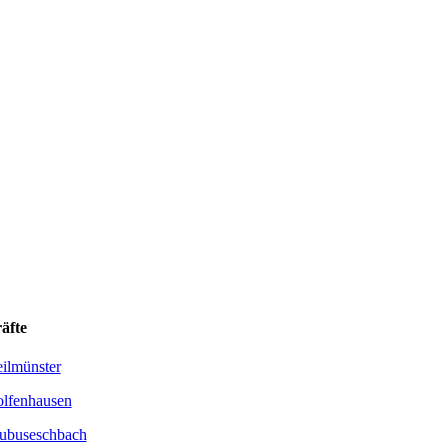
äfte
ilmünster
lfenhausen
ubuseschbach