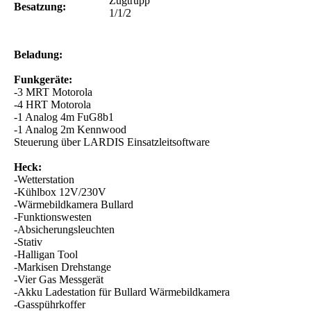
Zugtrupp
Besatzung:
1/1/2
Beladung:
Funkgeräte:
-3 MRT Motorola
-4 HRT Motorola
-1 Analog 4m FuG8b1
-1 Analog 2m Kennwood
Steuerung über LARDIS Einsatzleitsoftware
Heck:
-Wetterstation
-Kühlbox 12V/230V
-Wärmebildkamera Bullard
-Funktionswesten
-Absicherungsleuchten
-Stativ
-Halligan Tool
-Markisen Drehstange
-Vier Gas Messgerät
-Akku Ladestation für Bullard Wärmebildkamera
-Gasspührkoffer