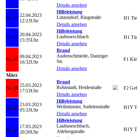
Details ansehen
Hilfeleistung
22.04.2023
Lützendorf, Ringstraße
Nr. 29
H1 Tie
12:23Uhr
Details ansehen
Hilfeleistung
20.04.2023
Laubuseschbach
Nr. 28
H1 Tü
15:35Uhr
Details ansehen
Brand
Audenschmiede, Danziger
09.04.2023
Nr. 27
F1 Kle
Str.
16:32Uhr
Details ansehen
März
Brand
25.03.2023
Rohnstadt, Heidestraße
Nr. 26
F2 Ge
17:53Uhr
Details ansehen
Hilfeleistung
23.03.2023
Weilmünster, Sudetenstraße
Nr. 25
H1Y T
05:33Uhr
Details ansehen
Hilfeleistung
Laubuseschbach,
17.03.2023
Nr. 24
H1Y T
Altebergstraße
20:20Uhr