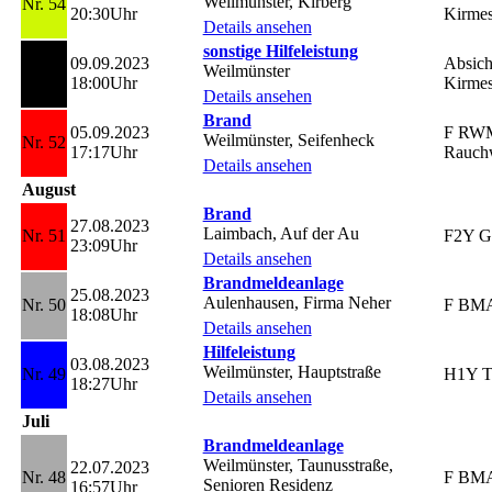
Weilmünster, Kirberg
Nr. 54
20:30Uhr
Kirmes
Details ansehen
sonstige Hilfeleistung
09.09.2023
Absich
Weilmünster
Nr. 53
18:00Uhr
Kirme
Details ansehen
Brand
05.09.2023
F RWM,
Weilmünster, Seifenheck
Nr. 52
17:17Uhr
Rauch
Details ansehen
August
Brand
27.08.2023
Laimbach, Auf der Au
Nr. 51
F2Y G
23:09Uhr
Details ansehen
Brandmeldeanlage
25.08.2023
Aulenhausen, Firma Neher
Nr. 50
F BM
18:08Uhr
Details ansehen
Hilfeleistung
03.08.2023
Weilmünster, Hauptstraße
Nr. 49
H1Y T
18:27Uhr
Details ansehen
Juli
Brandmeldeanlage
Weilmünster, Taunusstraße,
22.07.2023
Nr. 48
F BM
Senioren Residenz
16:57Uhr