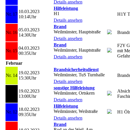
Details ansehen
Hilfeleistung
10.03.2023
H1
Nr. 17
H1Y T
10:14Uhr
Details ansehen
Brand
05.03.2023
Weilmünster, Hauptstraße
Nr. 16
Brand
14:30Uhr
Details ansehen
Brand
F2Y G
04.03.2023
Weilmünster, Hauptstraße
Nr. 15
mit Me
00:35Uhr
Gefahr
Details ansehen
Februar
Brandsicherheitsdienst
19.02.2023
Weilmünster, TuS Turnhalle
Nr. 14
Brands
15:30Uhr
Details ansehen
sonstige Hilfeleistung
19.02.2023
Absich
Weilmünster, Ortskern
Nr. 13
13:00Uhr
Fasch
Details ansehen
Hilfeleistung
18.02.2023
Weilmünster, Weilstraße
Nr. 12
H1 Öl
09:35Uhr
Details ansehen
Brand
Rod an der Weil, Am