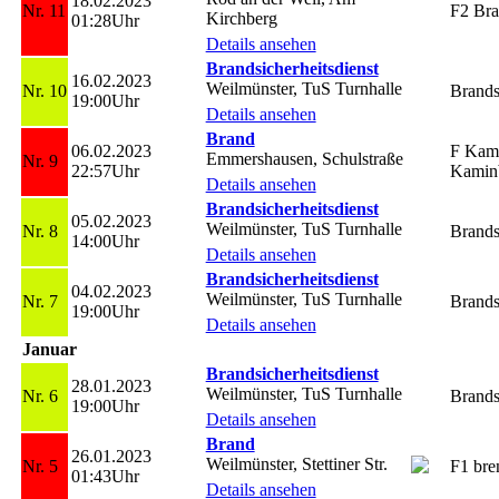
18.02.2023
Nr. 11
F2 Bra
Kirchberg
01:28Uhr
Details ansehen
Brandsicherheitsdienst
16.02.2023
Weilmünster, TuS Turnhalle
Nr. 10
Brands
19:00Uhr
Details ansehen
Brand
06.02.2023
F Kam
Emmershausen, Schulstraße
Nr. 9
22:57Uhr
Kamin
Details ansehen
Brandsicherheitsdienst
05.02.2023
Weilmünster, TuS Turnhalle
Nr. 8
Brands
14:00Uhr
Details ansehen
Brandsicherheitsdienst
04.02.2023
Weilmünster, TuS Turnhalle
Nr. 7
Brands
19:00Uhr
Details ansehen
Januar
Brandsicherheitsdienst
28.01.2023
Weilmünster, TuS Turnhalle
Nr. 6
Brands
19:00Uhr
Details ansehen
Brand
26.01.2023
Weilmünster, Stettiner Str.
Nr. 5
F1 bre
01:43Uhr
Details ansehen