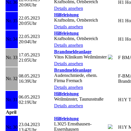
Kraftsolms, Ortsbereich
Nr. 36
H1 Ho
20:06Uhr
Details ansehen
Hilfeleistung
22.05.2023
Kraftsolms, Ortsbereich
Nr. 35
H1 Ho
20:05Uhr
Details ansehen
Hilfeleistung
22.05.2023
Kraftsolms, Ortsbereich
Nr. 34
H1 Ho
20:04Uhr
Details ansehen
Brandmeldeanlage
17.05.2023
Vitos Klinikum Weilmünster
Nr. 33
F BM
21:05Uhr
Details ansehen
Brandmeldeanlage
Audenschmiede, ehem.
08.05.2023
F-BM
Nr. 32
Firma Fremach
16:39Uhr
Brandm
Details ansehen
Hilfeleistung
06.05.2023
Weilmünster, Taunusstraße
Nr. 31
H1Y Tr
02:19Uhr
Details ansehen
April
Hilfeleistung
L3025 Ernsthausen-
23.04.2023
Nr. 30
H1Y Mo
Essershausen
13:42Uhr