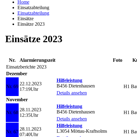
Home
Einsatzabteilung
Einsatzabteilung
Einsätze
Einsätze 2023
Einsätze 2023
Nr.
Alarmierungszeit
Foto
K
Einsatzberichte 2023
Dezember
Hilfeleistung
22.12.2023
B456 Dietenhausen
Nr. 69
H1 Bau
17:19Uhr
Details ansehen
November
Hilfeleistung
28.11.2023
B456 Dietenhausen
Nr. 68
H1 Bau
12:35Uhr
Details ansehen
Hilfeleistung
28.11.2023
L3054 Möttau-Kraftsolms
Nr. 67
H1 Bau
07:40Uhr