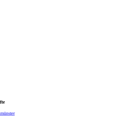
fte
lmünster