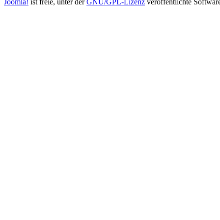
Joomla!
ist freie, unter der
GNU/GPL-Lizenz
veröffentlichte Softwar