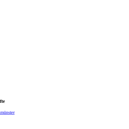
fte
lmünster