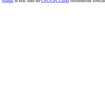
Joomla!
ist freie, unter der
GNU/GPL-Lizenz
veröffentlichte Softwar