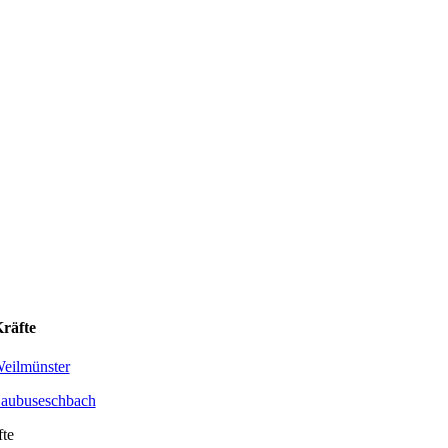
Kräfte
eilmünster
aubuseschbach
fte