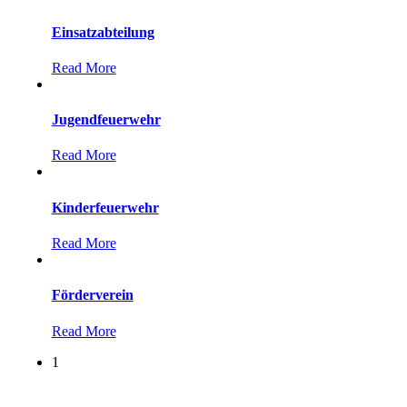
Einsatzabteilung
Read More
Jugendfeuerwehr
Read More
Kinderfeuerwehr
Read More
Förderverein
Read More
1