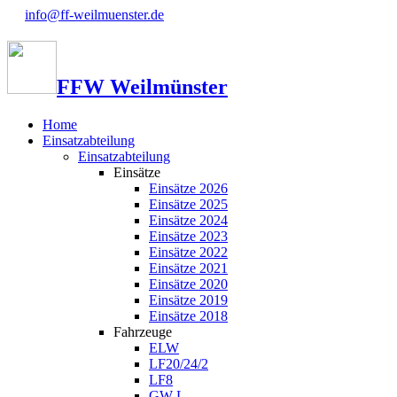
info@ff-weilmuenster.de
FFW Weilmünster
Home
Einsatzabteilung
Einsatzabteilung
Einsätze
Einsätze 2026
Einsätze 2025
Einsätze 2024
Einsätze 2023
Einsätze 2022
Einsätze 2021
Einsätze 2020
Einsätze 2019
Einsätze 2018
Fahrzeuge
ELW
LF20/24/2
LF8
GW-L