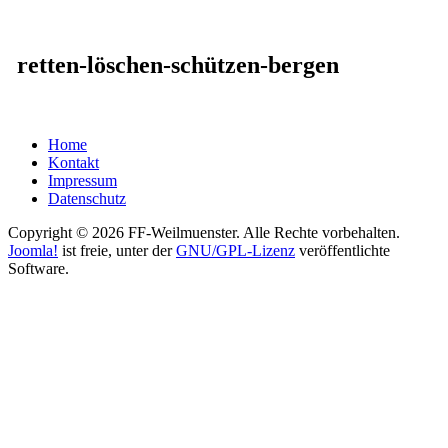
retten-löschen-schützen-bergen
Home
Kontakt
Impressum
Datenschutz
Copyright © 2026 FF-Weilmuenster. Alle Rechte vorbehalten.
Joomla!
ist freie, unter der
GNU/GPL-Lizenz
veröffentlichte
Software.