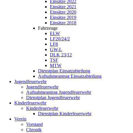
Einsätze 2022
Einsätze 2021
Einsätze 2020
Einsätze 2019
Einsätze 2018
Fahrzeuge
ELW
LF20/24/2
LF8
GW-L
DLK 23/12
TSF
MTW
Dienstplan Einsatzabteilung
Aufnahmeantrag Einsatzabteilung
Jugendfeuerwehr
Jugendfeuerwehr
Aufnahmeantrag Jugendfeuerwehr
Dienstplan Jugendfeuerwehr
Kinderfeuerwehr
Kinderfeuerwehr
Dienstplan Kinderfeuerwehr
Verein
Vorstand
Chronik