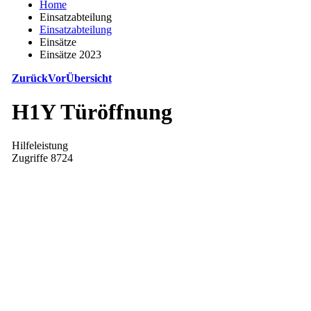
Home
Einsatzabteilung
Einsatzabteilung
Einsätze
Einsätze 2023
Zurück
Vor
Übersicht
H1Y Türöffnung
Hilfeleistung
Zugriffe 8724