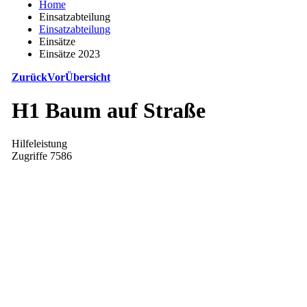
Home
Einsatzabteilung
Einsatzabteilung
Einsätze
Einsätze 2023
Zurück
Vor
Übersicht
H1 Baum auf Straße
Hilfeleistung
Zugriffe 7586