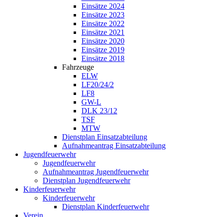
Einsätze 2024
Einsätze 2023
Einsätze 2022
Einsätze 2021
Einsätze 2020
Einsätze 2019
Einsätze 2018
Fahrzeuge
ELW
LF20/24/2
LF8
GW-L
DLK 23/12
TSF
MTW
Dienstplan Einsatzabteilung
Aufnahmeantrag Einsatzabteilung
Jugendfeuerwehr
Jugendfeuerwehr
Aufnahmeantrag Jugendfeuerwehr
Dienstplan Jugendfeuerwehr
Kinderfeuerwehr
Kinderfeuerwehr
Dienstplan Kinderfeuerwehr
Verein