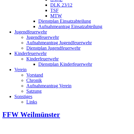
DLK 23/12
TSF
MTW
Dienstplan Einsatzabteilung
Aufnahmeantrag Einsatzabteilung
Jugendfeuerwehr
Jugendfeuerwehr
Aufnahmeantrag Jugendfeuerwehr
Dienstplan Jugendfeuerwehr
Kinderfeuerwehr
Kinderfeuerwehr
Dienstplan Kinderfeuerwehr
Verein
Vorstand
Chronik
Aufnahmeantrag Verein
Satzung
Sonstiges
Links
FFW Weilmünster