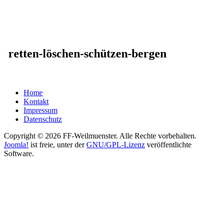
retten-löschen-schützen-bergen
Home
Kontakt
Impressum
Datenschutz
Copyright © 2026 FF-Weilmuenster. Alle Rechte vorbehalten.
Joomla!
ist freie, unter der
GNU/GPL-Lizenz
veröffentlichte
Software.