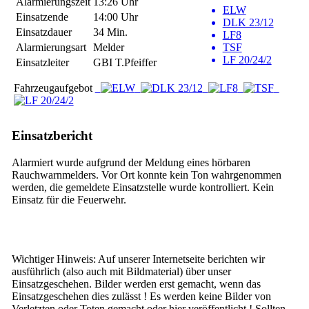
Alarmierungszeit
13:26 Uhr
ELW
Einsatzende
14:00 Uhr
DLK 23/12
Einsatzdauer
34 Min.
LF8
Alarmierungsart
Melder
TSF
LF 20/24/2
Einsatzleiter
GBI T.Pfeiffer
Fahrzeugaufgebot
Einsatzbericht
Alarmiert wurde aufgrund der Meldung eines hörbaren
Rauchwarnmelders. Vor Ort konnte kein Ton wahrgenommen
werden, die gemeldete Einsatzstelle wurde kontrolliert. Kein
Einsatz für die Feuerwehr.
Wichtiger Hinweis: Auf unserer Internetseite berichten wir
ausführlich (also auch mit Bildmaterial) über unser
Einsatzgeschehen. Bilder werden erst gemacht, wenn das
Einsatzgeschehen dies zulässt ! Es werden keine Bilder von
Verletzten oder Toten gemacht oder hier veröffentlicht ! Sollten