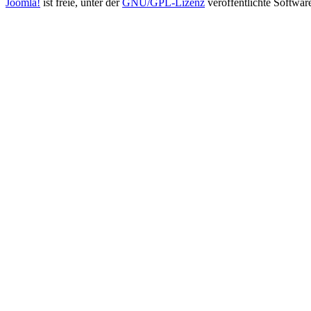
Joomla!
ist freie, unter der
GNU/GPL-Lizenz
veröffentlichte Softwar