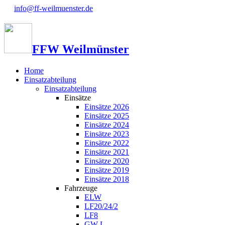
info@ff-weilmuenster.de
FFW Weilmünster
Home
Einsatzabteilung
Einsatzabteilung
Einsätze
Einsätze 2026
Einsätze 2025
Einsätze 2024
Einsätze 2023
Einsätze 2022
Einsätze 2021
Einsätze 2020
Einsätze 2019
Einsätze 2018
Fahrzeuge
ELW
LF20/24/2
LF8
GW-L