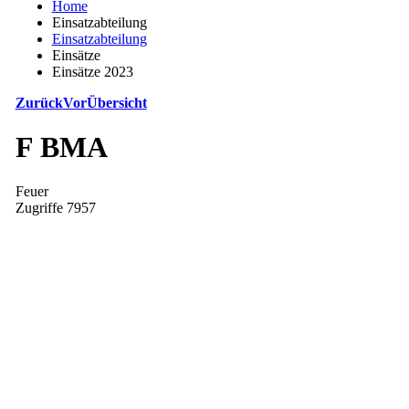
Home
Einsatzabteilung
Einsatzabteilung
Einsätze
Einsätze 2023
Zurück
Vor
Übersicht
F BMA
Feuer
Zugriffe 7957