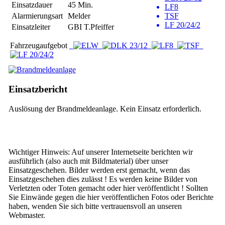
Einsatzdauer
45 Min.
LF8
Alarmierungsart
Melder
TSF
LF 20/24/2
Einsatzleiter
GBI T.Pfeiffer
Fahrzeugaufgebot
Einsatzbericht
Auslösung der Brandmeldeanlage. Kein Einsatz erforderlich.
Wichtiger Hinweis: Auf unserer Internetseite berichten wir
ausführlich (also auch mit Bildmaterial) über unser
Einsatzgeschehen. Bilder werden erst gemacht, wenn das
Einsatzgeschehen dies zulässt ! Es werden keine Bilder von
Verletzten oder Toten gemacht oder hier veröffentlicht ! Sollten
Sie Einwände gegen die hier veröffentlichen Fotos oder Berichte
haben, wenden Sie sich bitte vertrauensvoll an unseren
Webmaster.