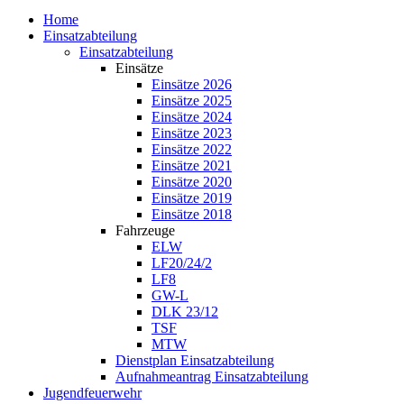
Home
Einsatzabteilung
Einsatzabteilung
Einsätze
Einsätze 2026
Einsätze 2025
Einsätze 2024
Einsätze 2023
Einsätze 2022
Einsätze 2021
Einsätze 2020
Einsätze 2019
Einsätze 2018
Fahrzeuge
ELW
LF20/24/2
LF8
GW-L
DLK 23/12
TSF
MTW
Dienstplan Einsatzabteilung
Aufnahmeantrag Einsatzabteilung
Jugendfeuerwehr