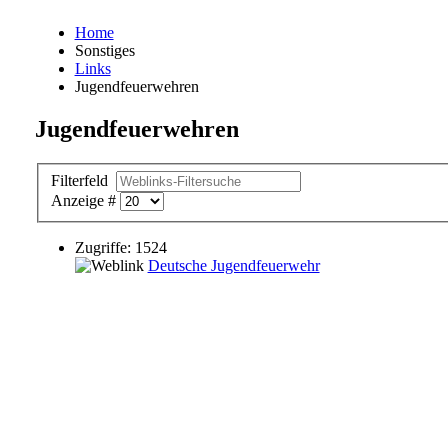
Home
Sonstiges
Links
Jugendfeuerwehren
Jugendfeuerwehren
Filterfeld
Anzeige #
Zugriffe: 1524
Deutsche Jugendfeuerwehr