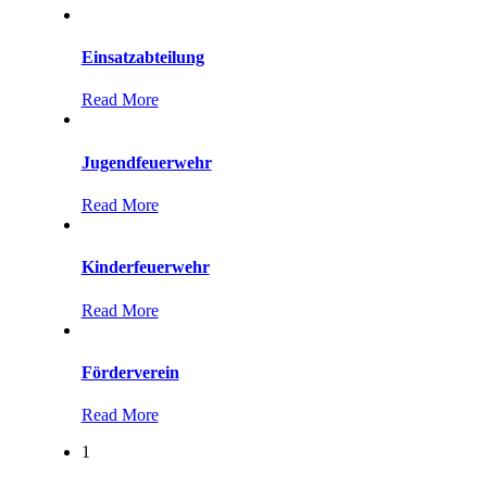
Einsatzabteilung
Read More
Jugendfeuerwehr
Read More
Kinderfeuerwehr
Read More
Förderverein
Read More
1