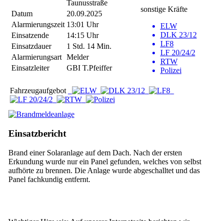
Taunusstraße
sonstige Kräfte
Datum
20.09.2025
Alarmierungszeit
13:01 Uhr
ELW
DLK 23/12
Einsatzende
14:15 Uhr
LF8
Einsatzdauer
1 Std. 14 Min.
LF 20/24/2
Alarmierungsart
Melder
RTW
Einsatzleiter
GBI T.Pfeiffer
Polizei
Fahrzeugaufgebot
Einsatzbericht
Brand einer Solaranlage auf dem Dach. Nach der ersten
Erkundung wurde nur ein Panel gefunden, welches von selbst
aufhörte zu brennen. Die Anlage wurde abgeschalltet und das
Panel fachkundig entfernt.