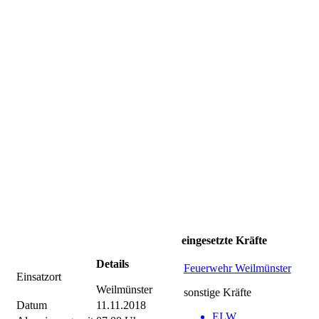
eingesetzte Kräfte
Details
Feuerwehr Weilmünster
Einsatzort
Weilmünster
sonstige Kräfte
Datum
11.11.2018
ELW