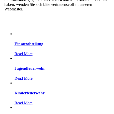
haben, wenden Sie sich bitte vertrauensvoll an unseren
Webmaster.
Einsatzabteilung
Read More
Jugendfeuerwehr
Read More
Kinderfeuerwehr
Read More