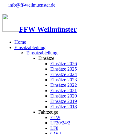
info@ff-weilmuenster.de
FFW Weilmünster
Home
Einsatzabteilung
Einsatzabteilung
Einsätze
Einsätze 2026
Einsätze 2025
Einsätze 2024
Einsätze 2023
Einsätze 2022
Einsätze 2021
Einsätze 2020
Einsätze 2019
Einsätze 2018
Fahrzeuge
ELW
LF20/24/2
LF8
GW-L