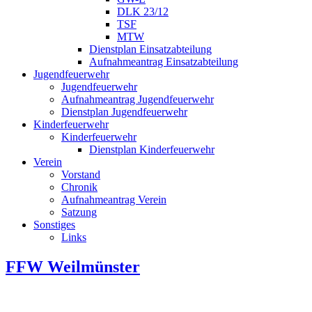
DLK 23/12
TSF
MTW
Dienstplan Einsatzabteilung
Aufnahmeantrag Einsatzabteilung
Jugendfeuerwehr
Jugendfeuerwehr
Aufnahmeantrag Jugendfeuerwehr
Dienstplan Jugendfeuerwehr
Kinderfeuerwehr
Kinderfeuerwehr
Dienstplan Kinderfeuerwehr
Verein
Vorstand
Chronik
Aufnahmeantrag Verein
Satzung
Sonstiges
Links
FFW Weilmünster