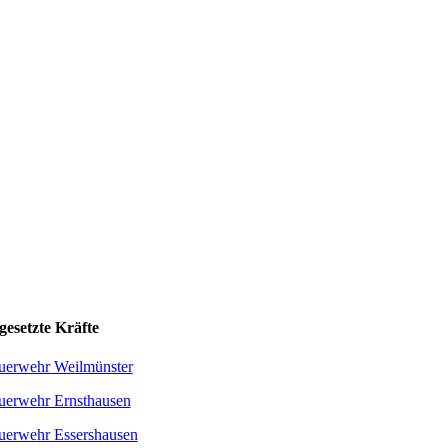
gesetzte Kräfte
uerwehr Weilmünster
uerwehr Ernsthausen
uerwehr Essershausen