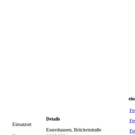
ein
Fe
Details
Fe
Einsatzort
Essershausen, Brückenstraße
Fe