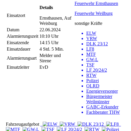
Feuerwehr Ernsthausen
Details
Feuerwehr Weilburg
Einsatzort
Ernsthausen, Auf
Weisburg
sonstige Kräfte
Datum
22.06.2024
ELW
Alarmierungszeit
10:10 Uhr
VRW
Einsatzende
14:15 Uhr
DLK 23/12
Einsatzdauer
4 Std. 5 Min.
LF8
MTF
Melder und
Alarmierungsart
GW-L
Sirene
TSF
Einsatzleiter
EvD
LF 20/24/2
RTW
Polizei
OLRD
Energieversorger
Bürgermeister
Weilmünster
GABC-Erkunder
Fachberater THW
Fahrzeugaufgebot